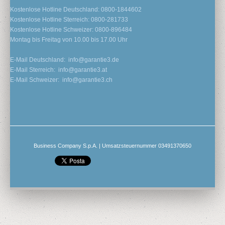
Kostenlose Hotline Deutschland: 0800-1844602
Kostenlose Hotline Sterreich: 0800-281733
Kostenlose Hotline Schweizer: 0800-896484
Montag bis Freitag von 10.00 bis 17.00 Uhr
E-Mail Deutschland:
info@garantie3.de
E-Mail Sterreich:
info@garantie3.at
E-Mail Schweizer:
info@garantie3.ch
Business Company S.p.A. | Umsatzsteuernummer 03491370650